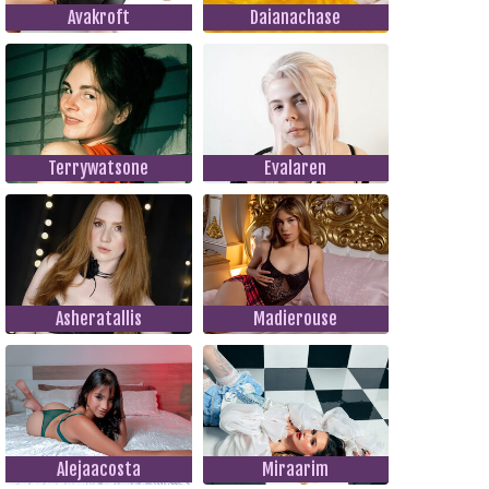
Avakroft
Daianachase
Terrywatsone
Evalaren
Asheratallis
Madierouse
Alejaacosta
Miraarim