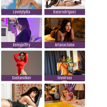
Lovelylydia
Kassrodriguez
Remyjeffry
Arianaclaine
Sashavolkov
Ivoniross