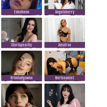
Edenhoon
Angelaberry
Gloriapeachy
Amalrae
Brimladgawne
Nerissamist