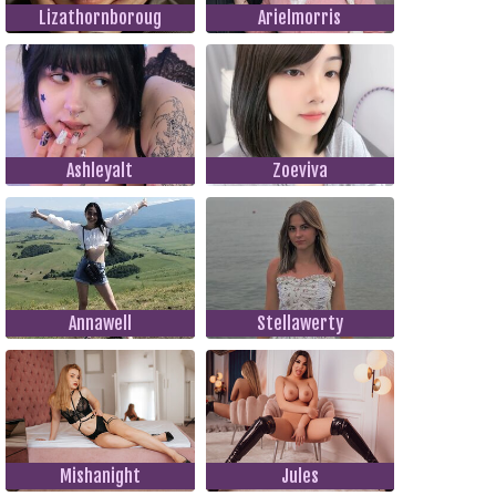
Lizathornboroug
Arielmorris
Ashleyalt
Zoeviva
Annawell
Stellawerty
Mishanight
Jules