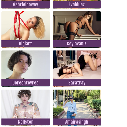
Gabrieldowey
Evabluez
Gigiart
Keylavanis
Doreentovrea
Saratray
Nellston
Amairasingh