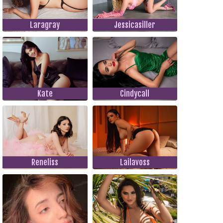
Laragray
Jessicasiller
Kate
Cindycall
Reneliss
Lailavoss