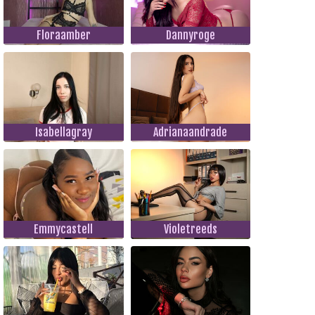
Floraamber
Dannyroge
Isabellagray
Adrianaandrade
Emmycastell
Violetreeds