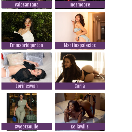
Valesantana
Inesmoore
Emmabridgerton
Martinapalacios
Lorineswan
Carla
Sweetsoulie
Keilawills