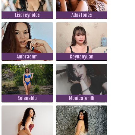
Lisareynolds
Adastones
Ambraenm
Keyuanyuan
Selenablu
Monicaferilli