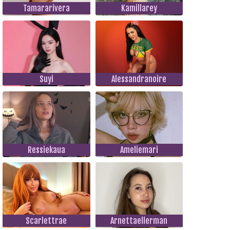
Tamararivera
Kamillarey
Suyi
Alessandranoire
Ressiekaua
Ameliemari
Scarlettrae
Arnettaellerman