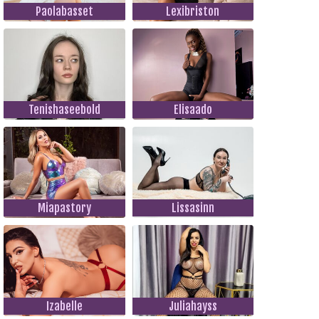
Paolabasset
Lexibriston
Tenishaseebold
Elisaado
Miapastory
Lissasinn
Izabelle
Juliahayss