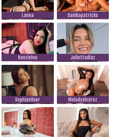
Lanna
Danikapatricks
Kenzielou
Juliettadiaz
Sophiavilner
Melodyalvarez