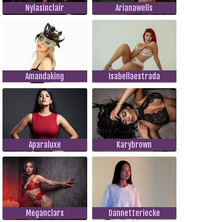
Nylasinclair
Arianawells
Amandaking
Isabellaestrada
Aparaluxe
Karybrown
Meganclars
Dannetteriecke