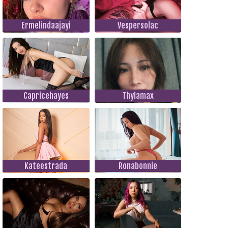
Ermelindaajayi
Vespersolac
Capricehayes
Thylamax
Kateestrada
Ronabonnie