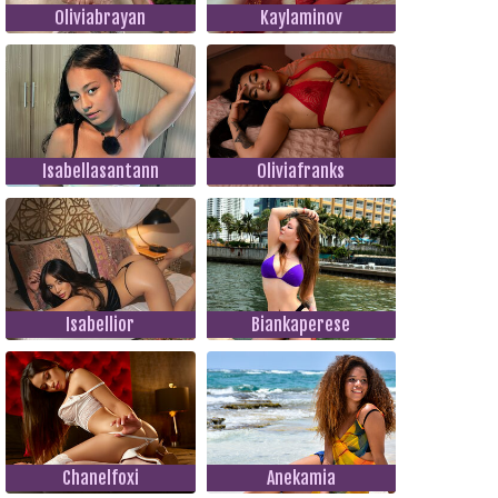
Oliviabrayan
Kaylaminov
Isabellasantann
Oliviafranks
Isabellior
Biankaperese
Chanelfoxi
Anekamia