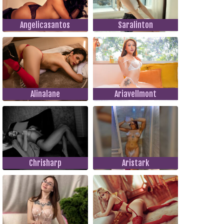
Angelicasantos
Saralinton
Alinalane
Ariavellmont
Chrisharp
Aristark