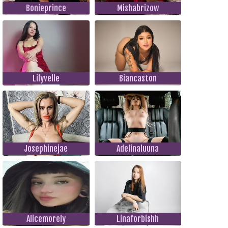
Bonieprince
Mishabrizow
Lilyvelle
Biancaston
Josephinejae
Adelinaluuna
Alicemorely
Linaforbishh