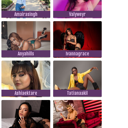
Amairasingh
Valyweyr
Anyahills
Ivannagrace
Ashiaektare
Tatianaakil