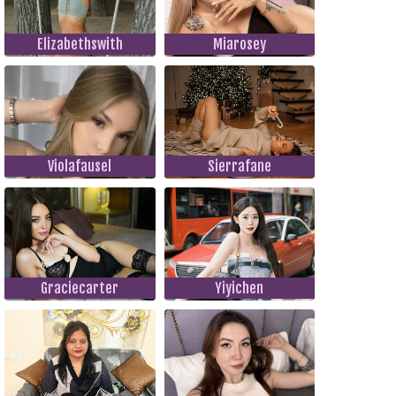
Elizabethswith
Miarosey
Violafausel
Sierrafane
Graciecarter
Yiyichen