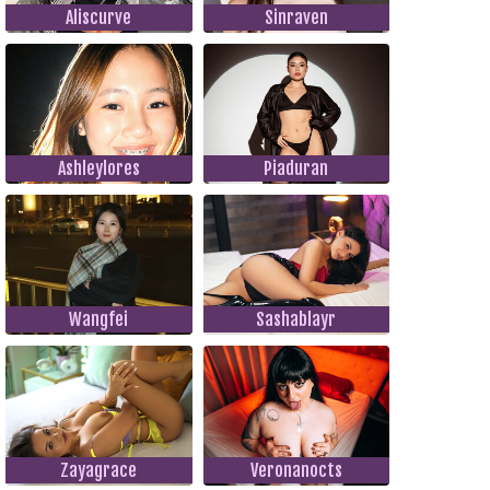
Aliscurve
Sinraven
Ashleylores
Piaduran
Wangfei
Sashablayr
Zayagrace
Veronanocts