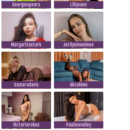
Georgiespears
Lillysaen
Margaritastark
Jerilynmominee
Samaradavis
Alicekiwa
Victoriarohux
Paulinavalley