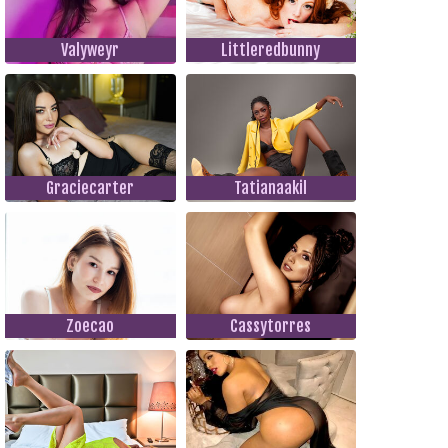
Valyweyr
Littleredbunny
Graciecarter
Tatianaakil
Zoecao
Cassytorres