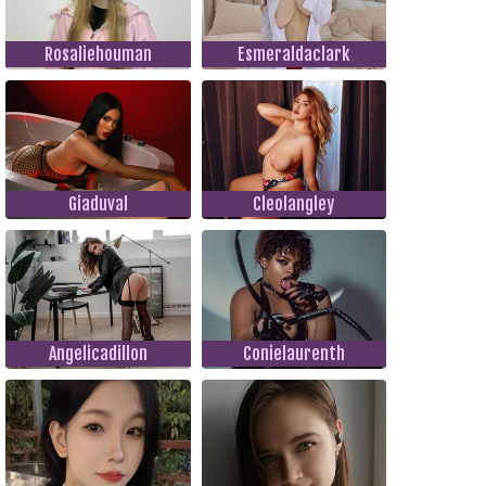
Rosaliehouman
Esmeraldaclark
Giaduval
Cleolangley
Angelicadillon
Conielaurenth