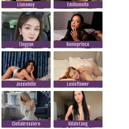
Lianawuy
Emiliemollo
Tingyan
Bonieprince
Jessiehille
Lexieflower
Cleliakressiere
Ildaletang