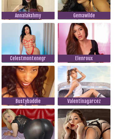
Annalakshmy
Gemawilde
Celestmontenegr
Elenroux
Bustybaddie
Valentinagarcez