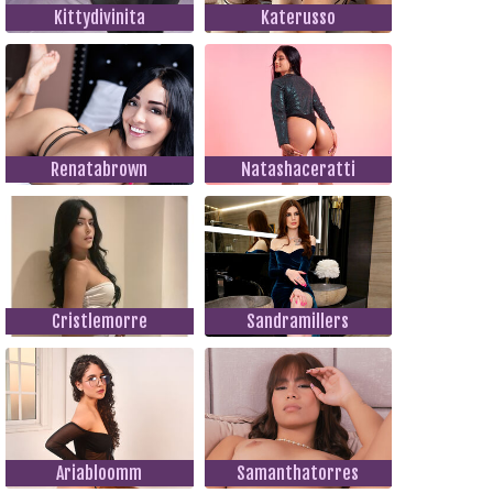
Kittydivinita
Katerusso
Renatabrown
Natashaceratti
Cristlemorre
Sandramillers
Ariabloomm
Samanthatorres