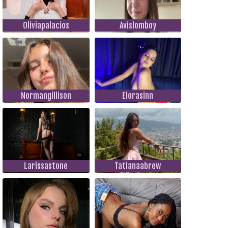
Oliviapalacios
Avislomboy
Normangillison
Elorasinn
Larissastone
Tatianaabrew