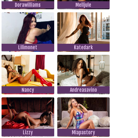
Dorawilliams
Melljule
Lilimonet
Katedark
Nancy
Andreasavino
Lizzy
Miapastory