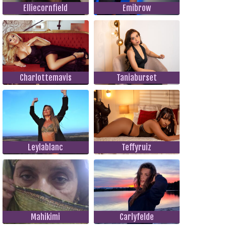
Elliecornfield
Emibrow
Charlottemavis
Taniaburset
Leylablanc
Teffyruiz
Mahikimi
Carlyfelde