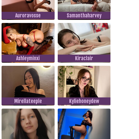
Auroravosse
Samanthaharvey
Ashleyminxi
Kiraclair
Mirellateeple
Kyliehoneydew