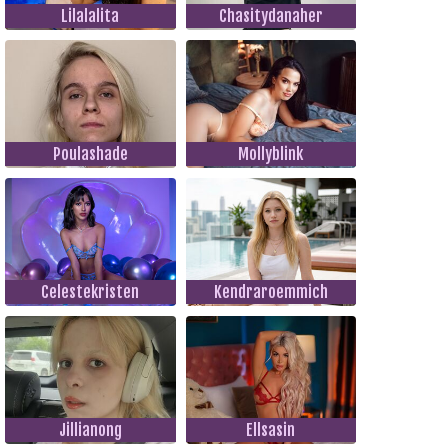
Lilalalita
Chasitydanaher
Poulashade
Mollyblink
Celestekristen
Kendraroemmich
Jillianong
Ellsasin