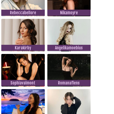
Rebeccabellore
Nikamoyre
Karakirby
Angelikamoebius
Sophiavalmont
Romanaflens