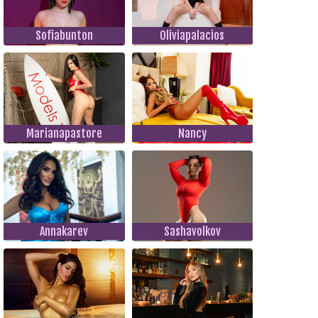
Sofiabunton
Oliviapalacios
Marianapastore
Nancy
Annakarev
Sashavolkov