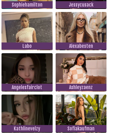
Sophiehamilton
Jessycusack
Labo
Alexabesten
Angelesfairclot
Ashleyzaenz
Kathlinevelzy
Sofiakaufman