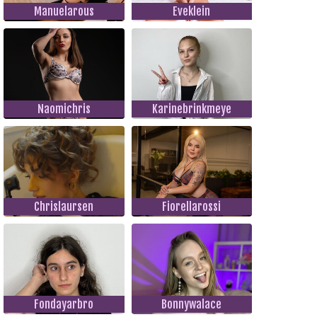
Manuelarous
Eveklein
Naomichris
Karinebrinkmeye
Chrislaursen
Fiorellarossi
Fondayarbro
Bonnywalace