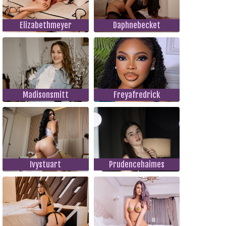
Elizabethmeyer
Daphnebecket
Madisonsmitt
Freyafredrick
Ivystuart
Prudencehaimes