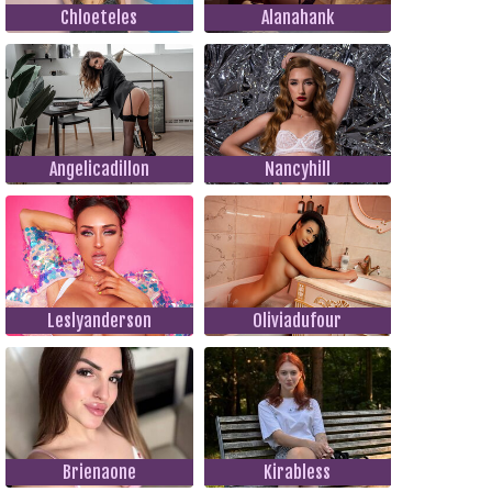
Chloeteles
Alanahank
Angelicadillon
Nancyhill
Leslyanderson
Oliviadufour
Brienaone
Kirabless