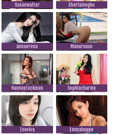
Susanwalter
Sharlainogbu
Annaerena
Manurouse
Hannastockman
Sophiacharms
Zoeviva
Emmahoppe