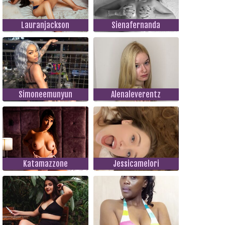
Lauranjackson
Sienafernanda
Simoneemunyun
Alenaleverentz
Katamazzone
Jessicamelori