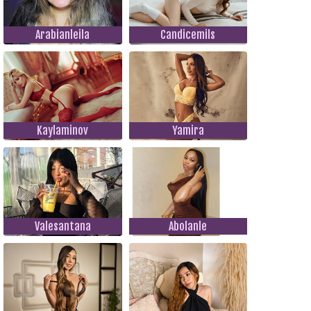
Arabianleila
Candicemils
Kaylaminov
Yamira
Valesantana
Abolanle