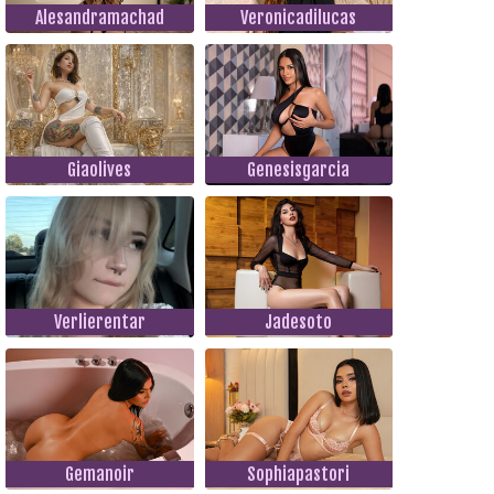
Alesandramachad
Veronicadilucas
Giaolives
Genesisgarcia
Verlierentar
Jadesoto
Gemanoir
Sophiapastori