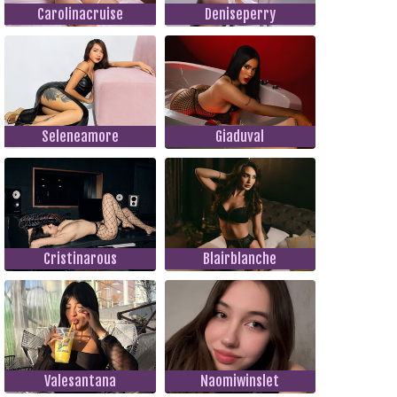
Carolinacruise
Deniseperry
Seleneamore
Giaduval
Cristinarous
Blairblanche
Valesantana
Naomiwinslet