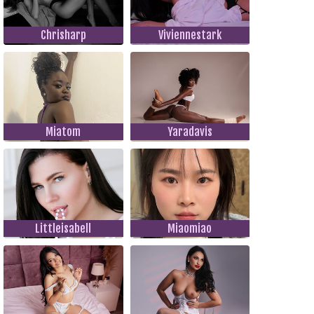
Chrisharp
Viviennestark
Miatom
Yaradavis
Littleisabell
Miaomiao