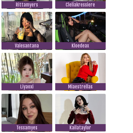
Rittamyers
Cleliakressiere
Valesantana
Kloedeax
Liyaoxi
Miaestrellas
Tessamyes
Kailataylor