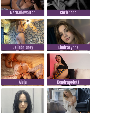
Nathaliewalton
Chrisharp
Bellabritney
Elmirarynne
Aleja
Kendrapolett